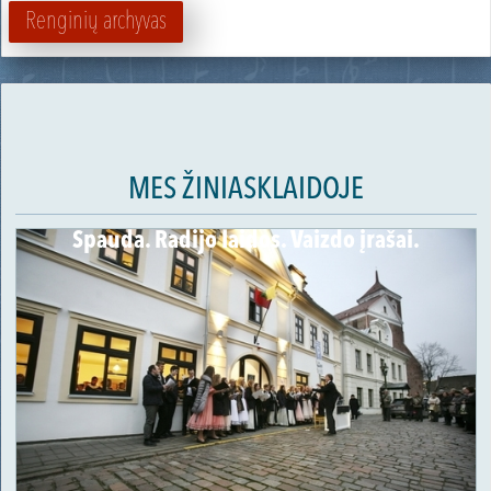
Renginių archyvas
MES ŽINIASKLAIDOJE
Spauda. Radijo laidos. Vaizdo įrašai.