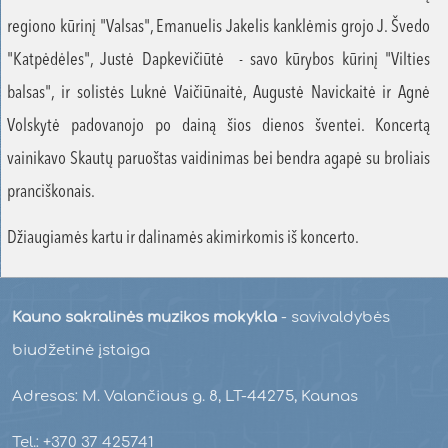
regiono kūrinį "Valsas", Emanuelis Jakelis kanklėmis grojo J. Švedo
"Katpėdėles", Justė Dapkevičiūtė - savo kūrybos kūrinį "Vilties
balsas", ir solistės Luknė Vaičiūnaitė, Augustė Navickaitė ir Agnė
Volskytė padovanojo po dainą šios dienos šventei. Koncertą
vainikavo Skautų paruoštas vaidinimas bei bendra agapė su broliais
pranciškonais.
Džiaugiamės kartu ir dalinamės akimirkomis iš koncerto.
Kauno sakralinės muzikos mokykla
- savivaldybės
biudžetinė įstaiga
Adresas: M. Valančiaus g. 8, LT-44275, Kaunas
Tel.: +370 37 425741