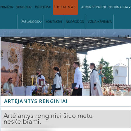
PRADŽIA
RENGINIAI
PASIEKIMAI
PRIĖMIMAS
ADMINISTRACINĖ INFORMACIJA
PASLAUGOS
KONTAKTAI
NUORODOS
VIZIJA • PARAMA
|
LT
EN
ARTĖJANTYS RENGINIAI
Artėjantys renginiai šiuo metu
neskelbiami.