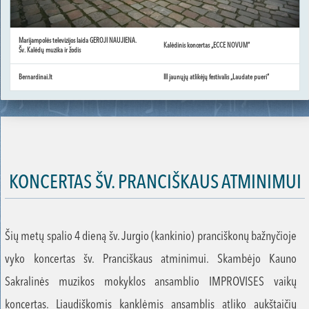
Marijampolės televizijos laida GEROJI NAUJIENA.
Kalėdinis koncertas „ECCE NOVUM“
Šv. Kalėdų muzika ir žodis
Bernardinai.lt
III jaunųjų atlikėjų festivalis „Laudate pueri“
KONCERTAS ŠV. PRANCIŠKAUS ATMINIMUI
Šių metų spalio 4 dieną šv. Jurgio (kankinio) pranciškonų bažnyčioje
vyko koncertas šv. Pranciškaus atminimui. Skambėjo Kauno
Sakralinės muzikos mokyklos ansamblio IMPROVISES vaikų
koncertas. Liaudiškomis kanklėmis ansamblis atliko aukštaičių