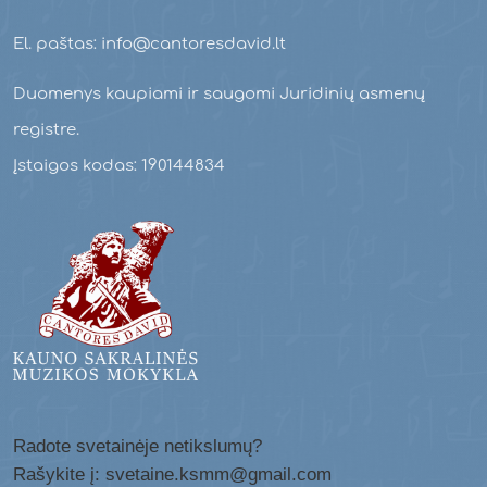
El. paštas: info@cantoresdavid.lt
Duomenys kaupiami ir saugomi Juridinių asmenų
registre.
Įstaigos kodas: 190144834
Radote svetainėje netikslumų?
Rašykite į: svetaine.ksmm@gmail.com