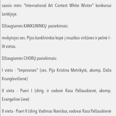
sausio mėn. "International Art Contest White Winter" konkursui
Lenkijoje.
Džiaugiamės KANKLININKŲ pasiekimais:
mokytojos ses. Pijos kanklininkai kopė į muzikos viršūnes ir pelnė I -
III vietas.
Džiaugiamės CHORŲ pasiekimais:
I vieta - "Improvises" (ses. Pija Kristina Metrikytė, akomp. Dalia
Krunglevičienė)
II vieta - Pueri I (dirig. ir vadovė Rasa Palšauskienė, akomp.
Evangeline Liew)
II vieta - Pueri II (dirig. Vadimas Navickas, vadovai Rasa Palšauskienė