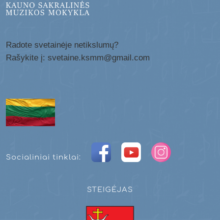
Radote svetainėje netikslumų?
Rašykite į: svetaine.ksmm@gmail.com
Socialiniai tinklai:
STEIGĖJAS