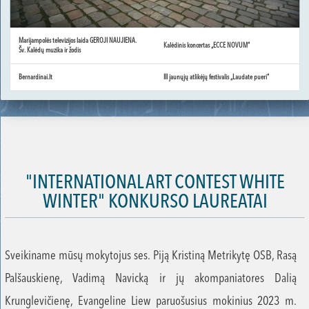
Marijampolės televizijos laida GEROJI NAUJIENA.
Kalėdinis koncertas „ECCE NOVUM“
Šv. Kalėdų muzika ir žodis
Bernardinai.lt
III jaunųjų atlikėjų festivalis „Laudate pueri“
"INTERNATIONAL ART CONTEST WHITE
WINTER" KONKURSO LAUREATAI
Sveikiname mūsų mokytojus ses. Piją Kristiną Metrikytę OSB, Rasą
Palšauskienę, Vadimą Navicką ir jų akompaniatores Dalią
Krunglevičienę, Evangeline Liew paruošusius mokinius 2023 m.