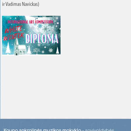
ir Vadimas Navickas)
Kauno sakralinės muzikos mokykla
- savivaldybės