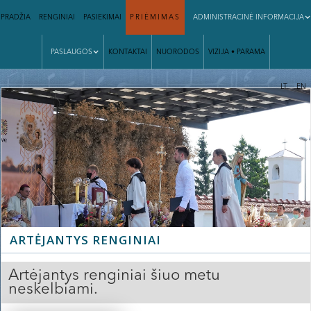
PRADŽIA
RENGINIAI
PASIEKIMAI
PRIĖMIMAS
ADMINISTRACINĖ INFORMACIJA
PASLAUGOS
KONTAKTAI
NUORODOS
VIZIJA • PARAMA
|
LT
EN
Slide 2 of 3.
ARTĖJANTYS RENGINIAI
Artėjantys renginiai šiuo metu
neskelbiami.