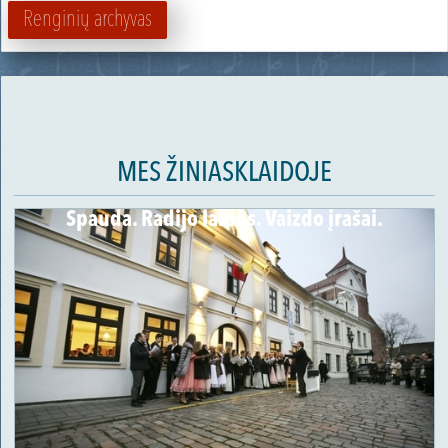
Renginių archyvas
MES ŽINIASKLAIDOJE
Spauda. Radijo laidos. Vaizdo įrašai.