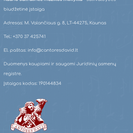
biudžetinė įstaiga
Adresas: M. Valančiaus g. 8, LT-44275, Kaunas
Tel.: +370 37 425741
El. paštas: info@cantoresdavid.lt
Duomenys kaupiami ir saugomi Juridinių asmenų
registre.
Įstaigos kodas: 190144834