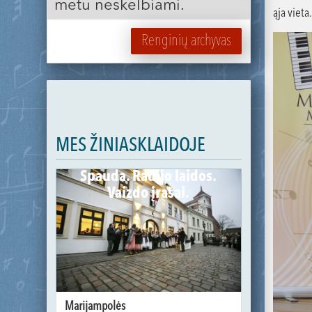
metu neskelbiami.
ąja vieta
Renginių archyvas
MES ŽINIASKLAIDOJE
Spauda. Radijo laidos.
Vaizdo įrašai.
Marijampolės