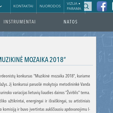
|
VIZIJA •
KONTAKTAI
NUORODOS
PARAMA
INSTRUMENTAI
NATOS
MUZIKINĖ MOZAIKA 2018”
kordeonistų konkursas "Muzikinė mozaika 2018", kuriame
dažys. Jį konkursui paruošė mokytoja metodininkė Vanda
rinsko variacijas lietuvių liaudies dainos "Žvirblis" tema.
 užtikrintai, energingai ir išraiškingai, su artistiniais
 komisiją ir buvo įvertintas aukščiausiu apdovanojimu I-