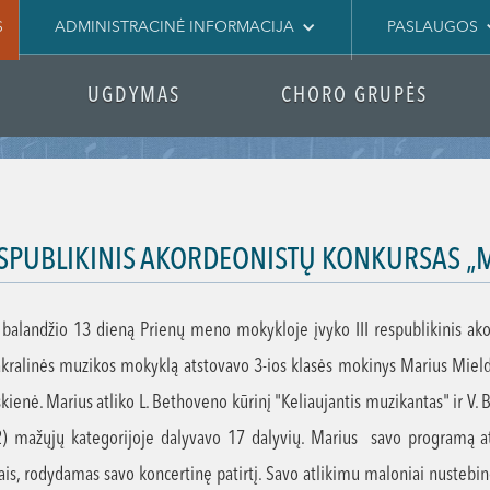
S
ADMINISTRACINĖ INFORMACIJA
PASLAUGOS
UGDYMAS
CHORO GRUPĖS
RESPUBLIKINIS AKORDEONISTŲ KONKURSAS „
balandžio 13 dieną Prienų meno mokykloje įvyko III respublikinis a
kralinės muzikos mokyklą atstovavo 3-ios klasės mokinys Marius Miel
ienė. Marius atliko L. Bethoveno kūrinį "Keliaujantis muzikantas" ir V. Bu
2) mažųjų kategorijoje dalyvavo 17 dalyvių. Marius savo programą atliko
is, rodydamas savo koncertinę patirtį. Savo atlikimu maloniai nustebino