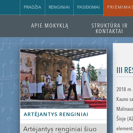
PRADŽIA
RENGINIAI
PASIEKIMAI
PRIĖMIMA
APIE MOKYKLĄ
STRUKTŪRA IR
KONTAKTAI
III 
2018 m. 
Kauno sa
Malinausk
ARTĖJANTYS RENGINIAI
Šioje (A
Artėjantys renginiai šiuo
elementa