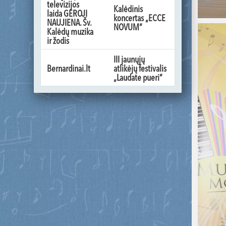
televizijos
Kalėdinis
laida GEROJI
koncertas „ECCE
NAUJIENA. Šv.
NOVUM“
Kalėdų muzika
ir žodis
III jaunųjų
Bernardinai.lt
atlikėjų festivalis
„Laudate pueri“