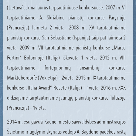
(Lietuva), skina laurus tarptautiniuose konkursuose: 2007 m. VI
tarptautiniame A. Skriabino pianistų konkurse Paryžiuje
(Prancūzija) laimėta 2 vieta; 2008 m. XV tarptautiniame
pianistų konkurse San Sebastiane (Ispanija) taip pat laimėta 2
vieta; 2009 m. VII tarptautiniame pianistų konkurse „Marco
Fortini“ Bolonijoje (Italija) iškovota 1 vieta; 2012 m. VIII
tarptautiniame fortepijoninių ansamblių konkurse
Marktoberdorfe (Vokietija) – 2vieta; 2015 m. IX tarptautiniame
konkurse „Italia Award“ Rosete (Italija) – 1vieta, 2016 m. XXX
didžiajame tarptautiniame jaunųjų pianistų konkurse Tulūzoje
(Prancūzija) – 1vieta.
2014 m. esu gavusi Kauno miesto savivaldybės administracijos
Švietimo ir ugdymo skyriaus vedėjo A. Bagdono padėkos raštą