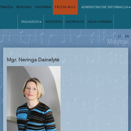
PRADŽIA
RENGINIAI
PASIEKIMAI
PRIĖMIMAS
ADMINISTRACINĖ INFORMACIJA
PASLAUGOS
KONTAKTAI
NUORODOS
VIZIJA • PARAMA
|
LT
EN
Mokytojai
Mgr.
Neringa Dainelytė