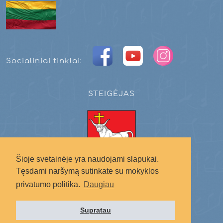
Socialiniai tinklai:
STEIGĖJAS
Šioje svetainėje yra naudojami slapukai.
Tęsdami naršymą sutinkate su mokyklos
Kauno miesto savivaldybė
privatumo politika.
Daugiau
Supratau