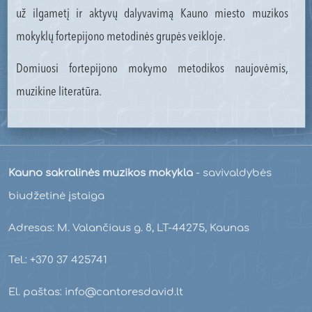
už ilgametį ir aktyvų dalyvavimą Kauno miesto muzikos
mokyklų fortepijono metodinės grupės veikloje.
Domiuosi fortepijono mokymo metodikos naujovėmis,
muzikine literatūra.
Kauno sakralinės muzikos mokykla
- savivaldybės
biudžetinė įstaiga
Adresas: M. Valančiaus g. 8, LT-44275, Kaunas
Tel.: +370 37 425741
El. paštas: info@cantoresdavid.lt