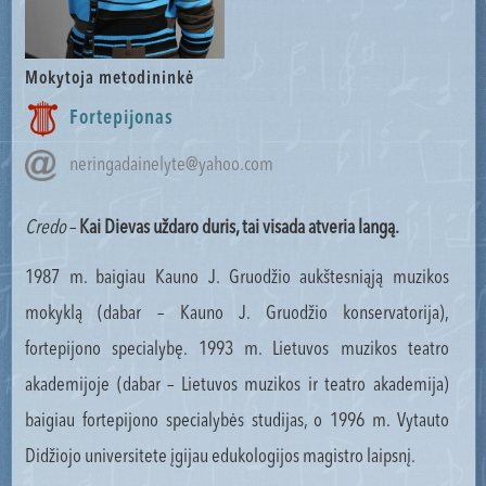
Mokytoja metodininkė
Fortepijonas
neringadainelyte@yahoo.com
Credo
–
Kai Dievas uždaro duris, tai visada atveria langą.
1987 m. baigiau Kauno J. Gruodžio aukštesniąją muzikos
mokyklą (dabar – Kauno J. Gruodžio konservatorija),
fortepijono specialybę. 1993 m. Lietuvos muzikos teatro
akademijoje (dabar – Lietuvos muzikos ir teatro akademija)
baigiau fortepijono specialybės studijas, o 1996 m. Vytauto
Didžiojo universitete įgijau edukologijos magistro laipsnį.