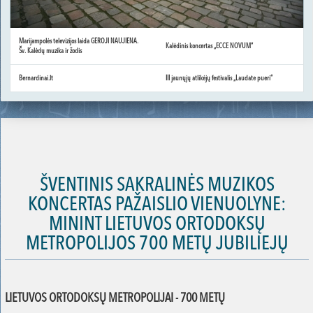
Marijampolės televizijos laida GEROJI NAUJIENA.
Kalėdinis koncertas „ECCE NOVUM“
Šv. Kalėdų muzika ir žodis
Bernardinai.lt
III jaunųjų atlikėjų festivalis „Laudate pueri“
ŠVENTINIS SAKRALINĖS MUZIKOS
KONCERTAS PAŽAISLIO VIENUOLYNE:
MININT LIETUVOS ORTODOKSŲ
METROPOLIJOS 700 METŲ JUBILIEJŲ
LIETUVOS ORTODOKSŲ METROPOLIJAI - 700 METŲ