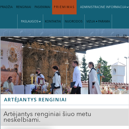
PRADŽIA
RENGINIAI
PASIEKIMAI
PRIĖMIMAS
ADMINISTRACINĖ INFORMACIJA
PASLAUGOS
KONTAKTAI
NUORODOS
VIZIJA • PARAMA
|
LT
EN
Slide 2 of 3.
ARTĖJANTYS RENGINIAI
Artėjantys renginiai šiuo metu
neskelbiami.