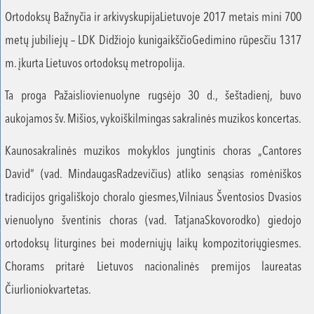
Ortodoksų Bažnyčia ir arkivyskupijaLietuvoje 2017 metais mini 700
metų jubiliejų – LDK Didžiojo kunigaikščioGedimino rūpesčiu 1317
m. įkurta Lietuvos ortodoksų metropolija.
Ta proga Pažaisliovienuolyne rugsėjo 30 d., šeštadienį, buvo
aukojamos šv. Mišios, vykoiškilmingas sakralinės muzikos koncertas.
Kaunosakralinės muzikos mokyklos jungtinis choras „Cantores
David“ (vad. MindaugasRadzevičius) atliko senąsias romėniškos
tradicijos grigališkojo choralo giesmes,Vilniaus Šventosios Dvasios
vienuolyno šventinis choras (vad. TatjanaSkovorodko) giedojo
ortodoksų liturgines bei moderniųjų laikų kompozitoriųgiesmes.
Chorams pritarė Lietuvos nacionalinės premijos laureatas
Čiurlioniokvartetas.