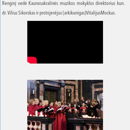
Renginį vedė Kaunosakralinės muzikos mokyklos direktorius kun.
dr. Vilius Sikorskas ir protojerėjus (arkikunigas)VitalijusMockus.