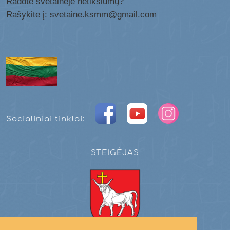
Radote svetainėje netikslumų?
Rašykite į: svetaine.ksmm@gmail.com
Socialiniai tinklai:
STEIGĖJAS