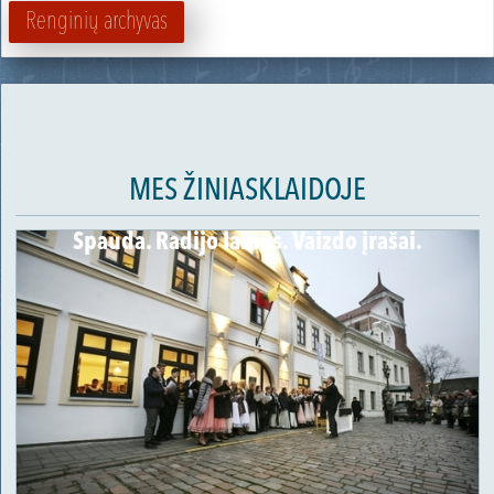
Renginių archyvas
MES ŽINIASKLAIDOJE
Spauda. Radijo laidos. Vaizdo įrašai.