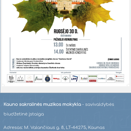
Kauno sakralinės muzikos mokykla
- savivaldybės
biudžetinė įstaiga
Adresas: M. Valančiaus g. 8, LT-44275, Kaunas